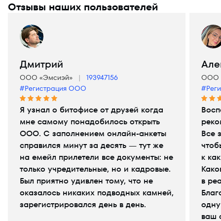
Отзывы наших пользователей
Дмитрий
Але
ООО «Эмсиэй»
193947156
ООО 
#Регистрация ООО
#Рег
Я узнал о битофисе от друзей когда
Восп
мне самому понадобилось открыть
реко
ООО. С заполнением онлайн-анкеты
Все 
справился минут за десять — тут же
чтоб
на емейл прилетели все документы: не
к ка
только учредительные, но и кадровые.
Како
Был приятно удивлен тому, что не
в ре
оказалось никаких подводных камней,
Благ
зарегистрировался день в день.
одну
ваш 